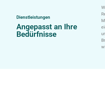
W
R
Dienstleistungen
M
Angepasst an Ihre
e
Bedürfnisse
u
B
w